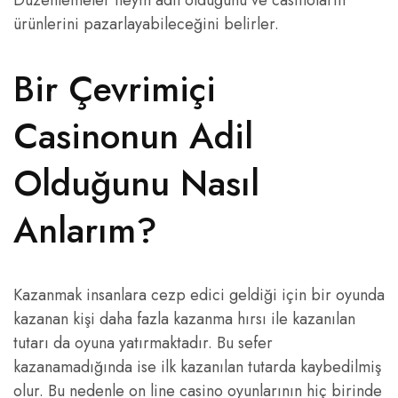
Düzenlemeler neyin adil olduğunu ve casinoların
ürünlerini pazarlayabileceğini belirler.
Bir Çevrimiçi
Casinonun Adil
Olduğunu Nasıl
Anlarım?
Kazanmak insanlara cezp edici geldiği için bir oyunda
kazanan kişi daha fazla kazanma hırsı ile kazanılan
tutarı da oyuna yatırmaktadır. Bu sefer
kazanamadığında ise ilk kazanılan tutarda kaybedilmiş
olur. Bu nedenle on line casino oyunlarının hiç birinde