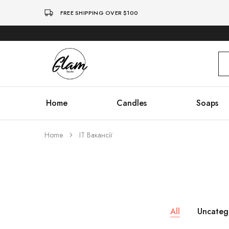
FREE SHIPPING OVER $100
Glam
Kenya
Studio
Home
Candles
Soaps
Home
IT Вакансії
All
Uncateg