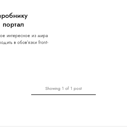
озробнику
й портал
мое интересное из мира
одить в обов’язки front-
Showing
1
of
1
post