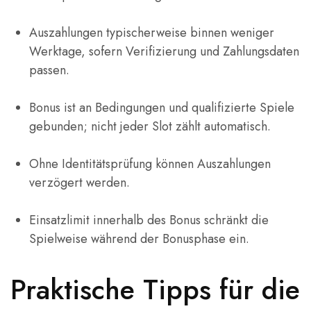
Auszahlungen typischerweise binnen weniger
Werktage, sofern Verifizierung und Zahlungsdaten
passen.
Bonus ist an Bedingungen und qualifizierte Spiele
gebunden; nicht jeder Slot zählt automatisch.
Ohne Identitätsprüfung können Auszahlungen
verzögert werden.
Einsatzlimit innerhalb des Bonus schränkt die
Spielweise während der Bonusphase ein.
Praktische Tipps für die