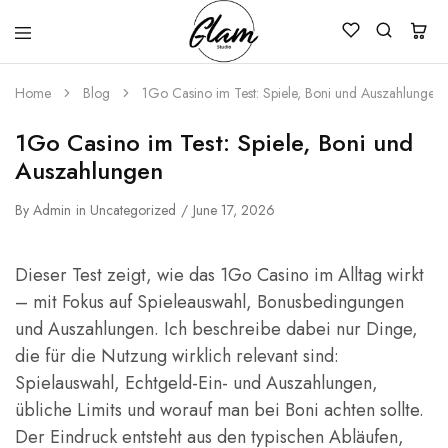
Glam
Kenya
Studio
Home
Blog
1Go Casino im Test: Spiele, Boni und Auszahlungen
1Go Casino im Test: Spiele, Boni und
Auszahlungen
By
Admin
in
Uncategorized
June 17, 2026
Dieser Test zeigt, wie das 1Go Casino im Alltag wirkt
– mit Fokus auf Spieleauswahl, Bonusbedingungen
und Auszahlungen. Ich beschreibe dabei nur Dinge,
die für die Nutzung wirklich relevant sind:
Spielauswahl, Echtgeld-Ein- und Auszahlungen,
übliche Limits und worauf man bei Boni achten sollte.
Der Eindruck entsteht aus den typischen Abläufen,