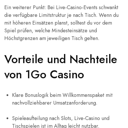
Ein weiterer Punkt: Bei Live-Casino-Events schwankt
die verfügbare Limitstruktur je nach Tisch. Wenn du
mit höheren Einsätzen planst, solltest du vor dem
Spiel prüfen, welche Mindesteinsätze und
Höchstgrenzen am jeweiligen Tisch gelten.
Vorteile und Nachteile
von 1Go Casino
Klare Bonuslogik beim Willkommenspaket mit
nachvollziehbarer Umsatzanforderung.
Spieleaufteilung nach Slots, Live-Casino und
Tischspielen ist im Alltag leicht nutzbar.