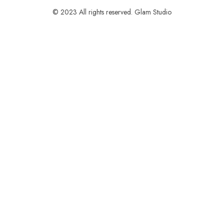
© 2023 All rights reserved. Glam Studio