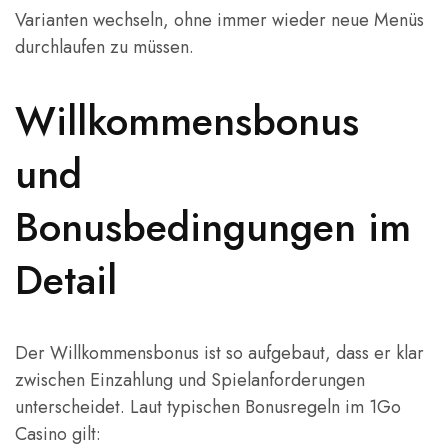
Varianten wechseln, ohne immer wieder neue Menüs
durchlaufen zu müssen.
Willkommensbonus
und
Bonusbedingungen im
Detail
Der Willkommensbonus ist so aufgebaut, dass er klar
zwischen Einzahlung und Spielanforderungen
unterscheidet. Laut typischen Bonusregeln im 1Go
Casino gilt: