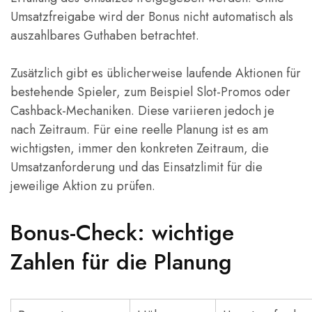
Umsatzfreigabe wird der Bonus nicht automatisch als
auszahlbares Guthaben betrachtet.
Zusätzlich gibt es üblicherweise laufende Aktionen für
bestehende Spieler, zum Beispiel Slot-Promos oder
Cashback-Mechaniken. Diese variieren jedoch je
nach Zeitraum. Für eine reelle Planung ist es am
wichtigsten, immer den konkreten Zeitraum, die
Umsatzanforderung und das Einsatzlimit für die
jeweilige Aktion zu prüfen.
Bonus-Check: wichtige
Zahlen für die Planung