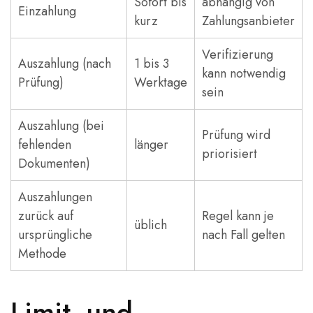
Sofort bis
abhängig von
Einzahlung
kurz
Zahlungsanbieter
Verifizierung
Auszahlung (nach
1 bis 3
kann notwendig
Prüfung)
Werktage
sein
Auszahlung (bei
Prüfung wird
fehlenden
länger
priorisiert
Dokumenten)
Auszahlungen
zurück auf
Regel kann je
üblich
ursprüngliche
nach Fall gelten
Methode
Limit- und