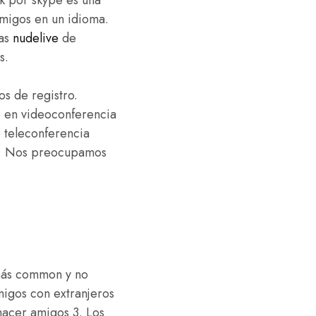
amigos en un idioma.
nas
nudelive
de
s.
os de registro.
o en videoconferencia
e teleconferencia
jo. Nos preocupamos
 más common y no
amigos con extranjeros
hacer amigos 3. Los