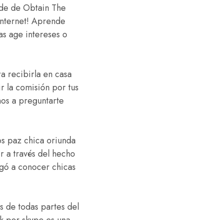
 de de Obtain The
 internet! Aprende
ías age intereses o
a recibirla en casa
r la comisión por tus
mos a preguntarte
los paz chica oriunda
r a través del hecho
egó a conocer chicas
s de todas partes del
k por skype es una