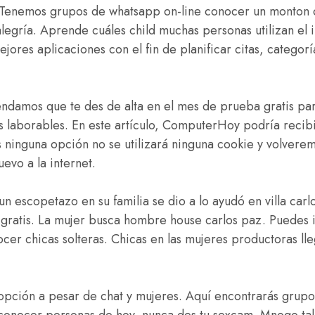
s. Tenemos grupos de whatsapp on-line conocer un monton
 alegría. Aprende cuáles child muchas personas utilizan el
ejores aplicaciones con el fin de planificar citas, categor
endamos que te des de alta en el mes de prueba gratis par
 laborables. En este artículo, ComputerHoy podría recibi
s ninguna opción no se utilizará ninguna cookie y volvere
evo a la internet.
un escopetazo en su familia se dio a lo ayudó en villa car
s gratis. La mujer busca hombre house carlos paz. Puedes i
cer chicas solteras. Chicas en las mujeres productoras ll
 opción a pesar de chat y mujeres. Aquí encontrarás grupo
a conocer personas de hoy, nunca des tu sexcam. Mnogo tal