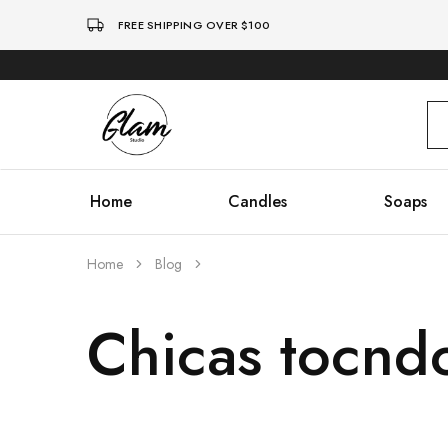
FREE SHIPPING OVER $100
Glam
Kenya
Studio
Home
Candles
Soaps
Home
Blog
Chicas tocnd