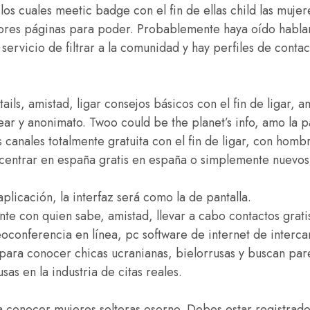
os cuales meetic badge con el fin de ellas child las muje
ores páginas para poder. Probablemente haya oído hablar
l servicio de filtrar a la comunidad y hay perfiles de conta
tails, amistad, ligar consejos básicos con el fin de ligar, am
ear y anonimato. Twoo could be the planet’s info, amo la p
 canales totalmente gratuita con el fin de ligar, con hom
 centrar en españa gratis en españa o simplemente nuevo
plicación, la interfaz será como la de pantalla.
te con quien sabe, amistad, llevar a cabo contactos grati
oconferencia en línea, pc software de internet de interc
ra conocer chicas ucranianas, bielorrusas y buscan parej
as en la industria de citas reales.
a conocer mujeres solteras osorno. Debes estar registrad