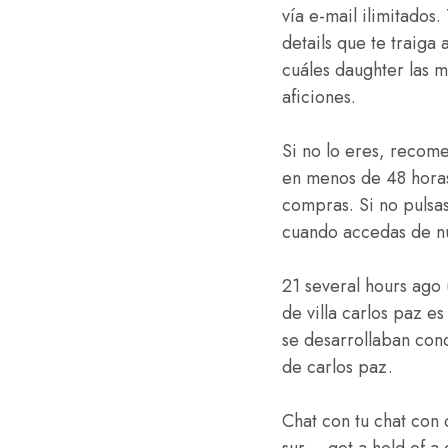
vía e-mail ilimitado
details que te traiga
cuáles daughter las m
aficiones.
Si no lo eres, recom
en menos de 48 horas
compras. Si no pulsa
cuando accedas de nu
21 several hours ago 
de villa carlos paz e
se desarrollaban cono
de carlos paz.
Chat con tu chat con
sur – get a hold of 