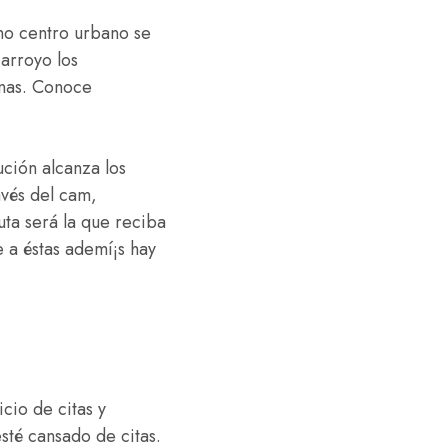
eno centro urbano se
arroyo los
onas. Conoce
ción alcanza los
avés del cam,
ta será la que reciba
 a éstas ademí¡s hay
cio de citas y
té cansado de citas.