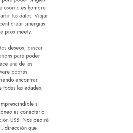
de osorno es hombre
tir tus datos. Viajar
cent crear sinergias
de proximeety.
tos deseos, buscar
ations para poder
ece una de las
tware podrás
eriendo encontrar.
e todas las edades.
imprescindible si
idóneo es conectarlo
ación USB. Nos pedirá
l, dirección que