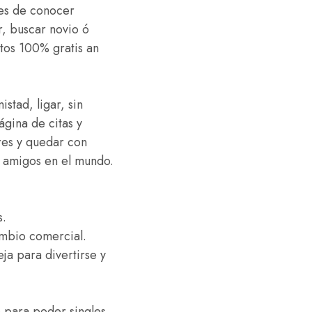
res de conocer
, buscar novio ó
ctos 100% gratis an
istad, ligar, sin
ágina de citas y
bres y quedar con
s amigos en el mundo.
s.
ambio comercial.
a para divertirse y
o para poder singles