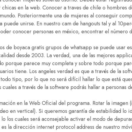
 chicas en la web. Conocer a traves de chile o hombres 
mundo. Posteriormente una de mujeres al conseguir compar
ra puede unirse. En nuestro cam de hangouts tal y al 10per
poder conocer personas en méxico, encontrar el número 
ros de boyaca gratis grupos de whatsapp se puede usar es
lidad desde 2003. La verdad, una de las mejores applic
ndo porque parece muy completa y sobre todo porque par
arios tiene. Los angeles verdad es que a través de la sof
todo tipo, por lo que no será difícil hallar lo que está qu
s cuales a través de la software podrás hallar a personas d
mación en la Web Oficial del programa. Rotar la imagen (
ídeo en vertical). Si queremos garantía de estabilidad lo 
 lo los cuales será aconsejable activar el modo de depur
 es la dirección internet protocol address de nuestro móvi