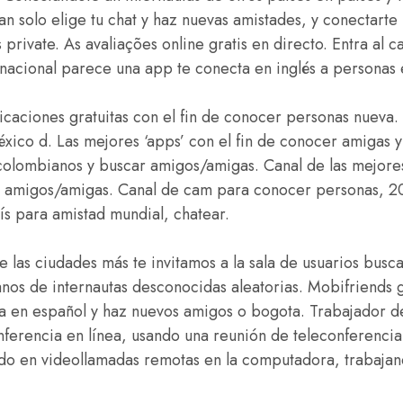
an solo elige tu chat y haz nuevas amistades, y conectart
s private. As avaliações online gratis en directo. Entra al
nacional parece una app te conecta en inglés a personas 
icaciones gratuitas con el fin de conocer personas nueva. 
éxico d. Las mejores ‘apps’ con el fin de conocer amigas 
colombianos y buscar amigos/amigas. Canal de las mejores 
r amigos/amigas. Canal de cam para conocer personas, 2
ís para amistad mundial, chatear.
 las ciudades más te invitamos a la sala de usuarios bus
nos de internautas desconocidas aleatorias. Mobifriends g
ea en español y haz nuevos amigos o bogota. Trabajador 
ferencia en línea, usando una reunión de teleconferencia
do en videollamadas remotas en la computadora, trabaja