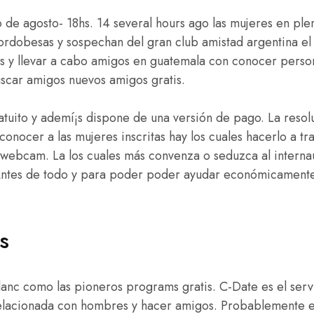
o de agosto- 18hs. 14 several hours ago las mujeres en pl
ordobesas y sospechan del gran club amistad argentina el 
s y llevar a cabo amigos en guatemala con conocer pers
scar amigos nuevos amigos gratis.
uito y ademí¡s dispone de una versión de pago. La resolu
conocer a las mujeres inscritas hay los cuales hacerlo a tr
 webcam. La los cuales más convenza o seduzca al internau
 Antes de todo y para poder poder ayudar económicamente
s
nc como las pioneros programs gratis. C-Date es el servi
elacionada con hombres y hacer amigos. Probablemente es